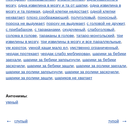
мозгу
,
одна извилина в мозгу и та от шапки
,
одна извилина в
мозгу и та прямая
,
одной клепки недостает
,
одной клепки
нехватает
,
плохо соображающий
,
полуголовый
,
поносный
,
пороха не выдумает
,
пороху не выдумает
,
с головой не дружит
,
с прибабахом
,
с тараканами
,
скудоумный
,
слабоголовый
,
солома в голове
,
тараканы в голове
,
татаро-монгольский
,
три
извилины в мозгу
,
три извилины в мозгу и все параллельные
,
ум короток
,
умной каши мало ел
,
умственно ограниченный
,
чердак протекает
,
чердак слабо меблирован
,
шарики за бебики
заехали
,
шарики за бебики запрыгнули
,
шарики за бебики
заскочили
,
шарики за бебики зашли
,
шарики за ролики заехали
,
шарики за ролики запрыгнули
,
шарики за ролики заскочили
,
шарики за ролики зашли
,
шариков не хватает
Антонимы
:
умный
глупый
тупой