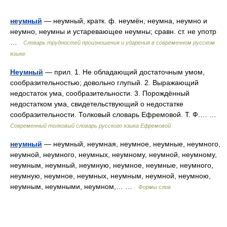
неумный
— неумный, кратк. ф. неумён, неумна, неумно и
неумно, неумны и устаревающее неумны; сравн. ст. не употр
…
Словарь трудностей произношения и ударения в современном русском
языке
Неумный
— прил. 1. Не обладающий достаточным умом,
сообразительностью; довольно глупый. 2. Выражающий
недостаток ума, сообразительности. 3. Порождённый
недостатком ума, свидетельствующий о недостатке
сообразительности. Толковый словарь Ефремовой. Т. Ф.… …
Современный толковый словарь русского языка Ефремовой
неумный
— неумный, неумная, неумное, неумные, неумного,
неумной, неумного, неумных, неумному, неумной, неумному,
неумным, неумный, неумную, неумное, неумные, неумного,
неумную, неумное, неумных, неумным, неумной, неумною,
неумным, неумными, неумном,… …
Формы слов