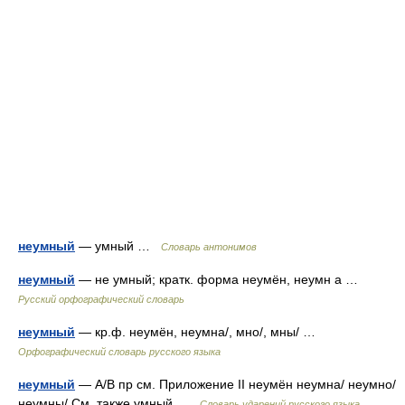
неумный
— умный …
Словарь антонимов
неумный
— не умный; кратк. форма неумён, неумн а …
Русский орфографический словарь
неумный
— кр.ф. неумён, неумна/, мно/, мны/ …
Орфографический словарь русского языка
неумный
— A/B пр см. Приложение II неумён неумна/ неумно/
неумны/ См. также умный …
Словарь ударений русского языка