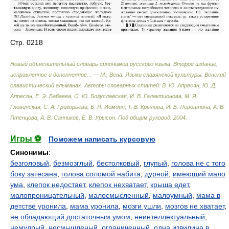
Стр. 0218
Новый объяснительный словарь синонимов русского языка. Второе издание,
исправленное и дополненное. . — М.; Вена: Языки славянской культуры: Венский
славистический альманах
.
Авторы словарных статей: В. Ю. Апресян, Ю. Д.
Апресян, Е. Э. Бабаева, О. Ю. Богуславская, И. В. Галактионова, М. Я.
Гловинская, С. А. Григорьева, Б. Л. Иомдин, Т. В. Крылова, И. Б. Левонтина, А. В.
Птенцова, А. В. Санников, Е. В. Урысон. Под общим руковод
.
2004
.
Игры ⚽
Поможем написать курсовую
Синонимы
:
безголовый
,
безмозглый
,
бестолковый
,
глупый
,
голова не с того
боку затесана
,
голова соломой набита
,
дурной
,
имеющий мало
ума
,
клепок недостает
,
клепок нехватает
,
крыша едет
,
малопроницательный
,
малосмысленный
,
малоумный
,
мама в
детстве уронила
,
мама уронила
,
мозги ушли
,
мозгов не хватает
,
не обладающий достаточным умом
,
неинтеллектуальный
,
немудрый
,
несмышленый
,
ограниченный
,
одна извилина в